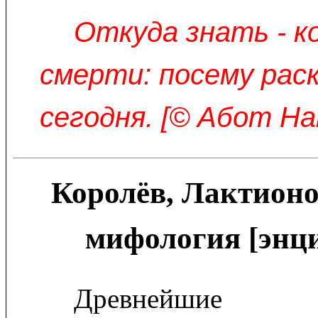
Откуда знать - к
смерти: посему рас
сегодня. [© Абот Н
Королёв, Лактионо
мифология [энц
Древнейшие ч