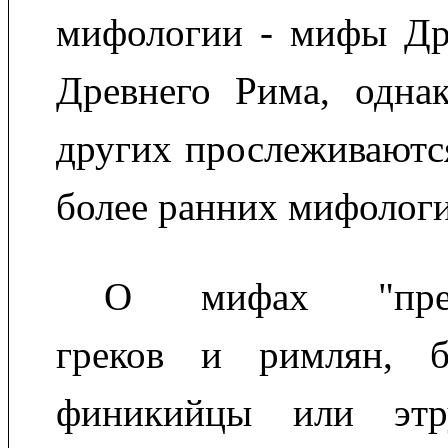
мифологии - мифы Др
Древнего Рима, одна
других прослеживаютс
более ранних мифологи
О мифах "предш
греков и римлян, б
финикийцы или этру