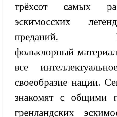
трёхсот самых рас
эскимосских леге
преданий. Пред
фольклорный материал
все интеллектуальн
своеобразие нации. Се
знакомят с общими п
гренландских эским